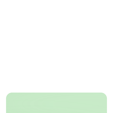
Afori, eine neue KI-
Plattform speziell für 
Versicherungsmakler
14.10.2025
Fabian Wesemann