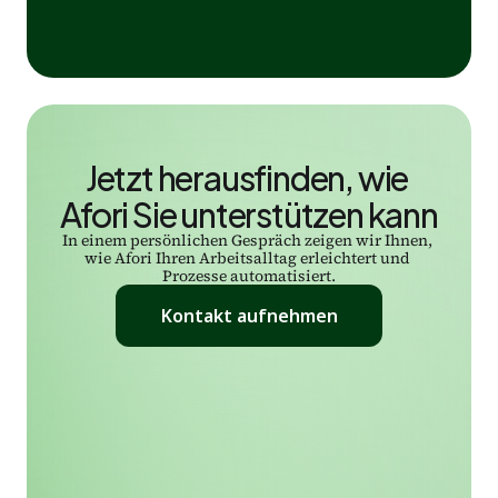
Nachvollziehbare Prozesse
Jede Datenverarbeitung ist dokumentiert und 
prüfbar. Das sorgt für maximale Transparenz 
und Revisionssicherheit.
Jetzt herausfinden, wie 
Afori Sie unterstützen kann
In einem persönlichen Gespräch zeigen wir Ihnen, 
wie Afori Ihren Arbeitsalltag erleichtert und 
Prozesse automatisiert.
Kontakt aufnehmen