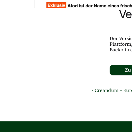
Ve
Der Versic
Plattform
Backoffic
Zu 
‹ Creandum – Euro